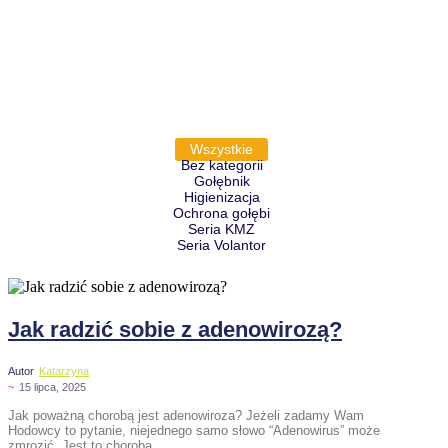
Wszystkie
Bez kategorii
Gołębnik
Higienizacja
Ochrona gołębi
Seria KMZ
Seria Volantor
Jak radzić sobie z adenowirozą?
Autor
Katarzyna
~
15 lipca, 2025
Jak poważną chorobą jest adenowiroza? Jeżeli zadamy Wam
Hodowcy to pytanie, niejednego samo słowo “Adenowirus” może
zmrozić. Jest to choroba...