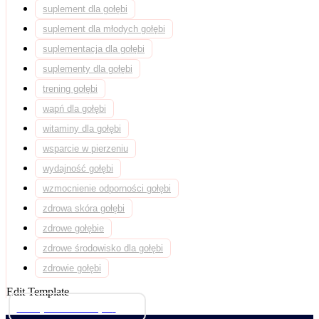
suplement dla gołębi
suplement dla młodych gołębi
suplementacja dla gołębi
suplementy dla gołębi
trening gołębi
wapń dla gołębi
witaminy dla gołębi
wsparcie w pierzeniu
wydajność gołębi
wzmocnienie odporności gołębi
zdrowa skóra gołębi
zdrowe gołębie
zdrowe środowisko dla gołębi
zdrowie gołębi
Edit Template
Przejdź do sklepu