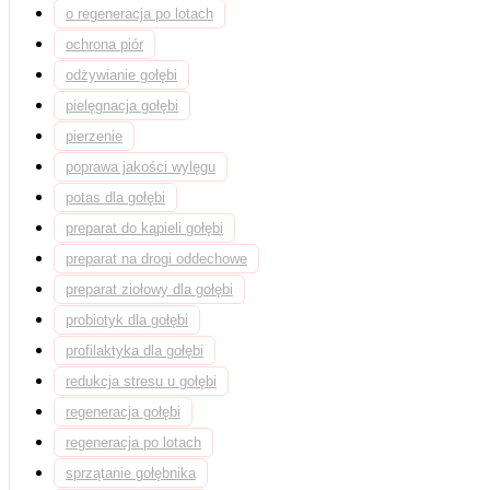
o regeneracja po lotach
ochrona piór
odżywianie gołębi
pielęgnacja gołębi
pierzenie
poprawa jakości wylęgu
potas dla gołębi
preparat do kąpieli gołębi
preparat na drogi oddechowe
preparat ziołowy dla gołębi
probiotyk dla gołębi
profilaktyka dla gołębi
redukcja stresu u gołębi
regeneracja gołębi
regeneracja po lotach
sprzątanie gołębnika