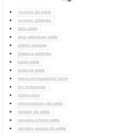
czystość dla gołębi
czystość gołębnika
dieta gołębi
drogi oddechowe gołębi
gołębie sportowe
higiena w gołębniku
kąpiel gołębi
kondycja gołębi
lepsza przyswajalność karmy
loty konkursowe
lśniące pióra
mikroorganizmy dla gołębi
minerały dla gołębi
naturalna ochrona gołębi
naturalny preparat dla gołębi