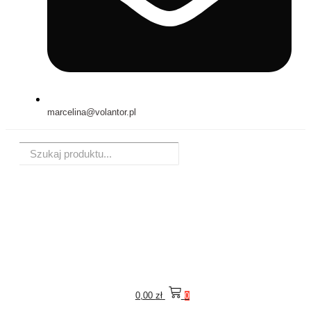
marcelina@volantor.pl
0,00
zł
0