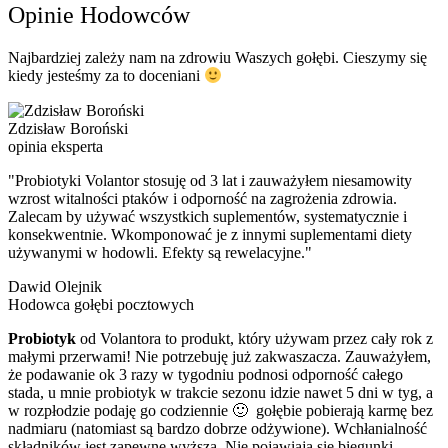
Opinie Hodowców
Najbardziej zależy nam na zdrowiu Waszych gołębi. Cieszymy się
kiedy jesteśmy za to doceniani
Zdzisław Boroński
opinia eksperta
"Probiotyki Volantor stosuję od 3 lat i zauważyłem niesamowity
wzrost witalności ptaków i odporność na zagrożenia zdrowia.
Zalecam by używać wszystkich suplementów, systematycznie i
konsekwentnie. Wkomponować je z innymi suplementami diety
używanymi w hodowli. Efekty są rewelacyjne."
Dawid Olejnik
Hodowca gołębi pocztowych
Probiotyk
od Volantora to produkt, który używam przez cały rok z
małymi przerwami! Nie potrzebuję już zakwaszacza. Zauważyłem,
że podawanie ok 3 razy w tygodniu podnosi odporność całego
stada, u mnie probiotyk w trakcie sezonu idzie nawet 5 dni w tyg, a
w rozpłodzie podaję go codziennie 🙂 gołębie pobierają karmę bez
nadmiaru (natomiast są bardzo dobrze odżywione). Wchłanialność
składników jest zapewne wyższa. Nie pojawiają się biegunki.