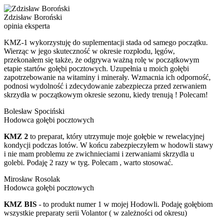
Zdzisław Boroński
opinia eksperta
KMZ-1 wykorzystuję do suplementacji stada od samego początku.
Wierząc w jego skuteczność w okresie rozpłodu, lęgów,
przekonałem się także, że odgrywa ważną rolę w początkowym
etapie startów gołębi pocztowych. Uzupełnia u moich gołębi
zapotrzebowanie na witaminy i minerały. Wzmacnia ich odporność,
podnosi wydolność i zdecydowanie zabezpiecza przed zerwaniem
skrzydła w początkowym okresie sezonu, kiedy trenują ! Polecam!
Bolesław Spociński
Hodowca gołębi pocztowych
KMZ 2
to preparat, który utrzymuje moje gołębie w rewelacyjnej
kondycji podczas lotów. W końcu zabezpieczyłem w hodowli stawy
i nie mam problemu ze zwichnieciami i zerwaniami skrzydla u
golebi. Podaję 2 razy w tyg. Polecam , warto stosować.
Mirosław Rosolak
Hodowca gołębi pocztowych
KMZ BIS
- to produkt numer 1 w mojej Hodowli. Podaję gołębiom
wszystkie preparaty serii Volantor ( w zależności od okresu)