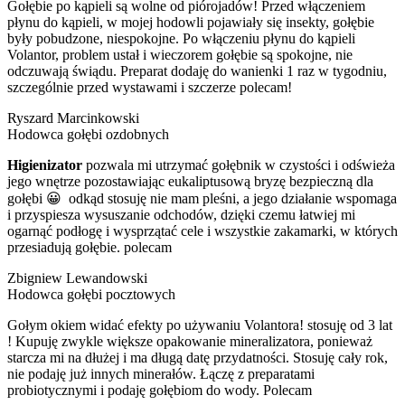
Gołębie po kąpieli są wolne od piórojadów! Przed włączeniem
płynu do kąpieli, w mojej hodowli pojawiały się insekty, gołębie
były pobudzone, niespokojne. Po włączeniu płynu do kąpieli
Volantor, problem ustał i wieczorem gołębie są spokojne, nie
odczuwają świądu. Preparat dodaję do wanienki 1 raz w tygodniu,
szczególnie przed wystawami i szczerze polecam!
Ryszard Marcinkowski
Hodowca gołębi ozdobnych
Higienizator
pozwala mi utrzymać gołębnik w czystości i odświeża
jego wnętrze pozostawiając eukaliptusową bryzę bezpieczną dla
gołębi 😀 odkąd stosuję nie mam pleśni, a jego działanie wspomaga
i przyspiesza wysuszanie odchodów, dzięki czemu łatwiej mi
ogarnąć podłogę i wysprzątać cele i wszystkie zakamarki, w których
przesiadują gołębie. polecam
Zbigniew Lewandowski
Hodowca gołębi pocztowych
Gołym okiem widać efekty po używaniu Volantora! stosuję od 3 lat
! Kupuję zwykle większe opakowanie mineralizatora, ponieważ
starcza mi na dłużej i ma długą datę przydatności. Stosuję cały rok,
nie podaję już innych minerałów. Łączę z preparatami
probiotycznymi i podaję gołębiom do wody. Polecam