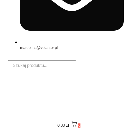
marcelina@volantor.pl
0,00
zł
0