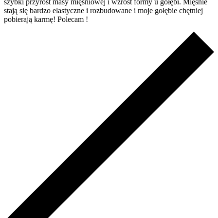
szybki przyrost masy mięśniowej i wzrost formy u gołębi. Mięśnie
stają się bardzo elastyczne i rozbudowane i moje gołębie chętniej
pobierają karmę! Polecam !