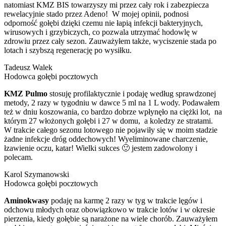
natomiast KMZ BIS towarzyszy mi przez cały rok i zabezpiecza
rewelacyjnie stado przez Adeno! W mojej opinii, podnosi
odporność gołębi dzięki czemu nie łapią infekcji bakteryjnych,
wirusowych i grzybiczych, co pozwala utrzymać hodowlę w
zdrowiu przez cały sezon. Zauważyłem także, wyciszenie stada po
lotach i szybszą regenerację po wysiłku.
Tadeusz Walek
Hodowca gołębi pocztowych
KMZ Pulmo
stosuję profilaktycznie i podaję według sprawdzonej
metody, 2 razy w tygodniu w dawce 5 ml na 1 L wody. Podawałem
też w dniu koszowania, co bardzo dobrze wpłynęło na ciężki lot, na
którym 27 włożonych gołębi i 27 w domu, a koledzy ze stratami.
W trakcie całego sezonu lotowego nie pojawiły się w moim stadzie
żadne infekcje dróg oddechowych! Wyeliminowane charczenie,
łzawienie oczu, katar! Wielki sukces 🙂 jestem zadowolony i
polecam.
Karol Szymanowski
Hodowca gołębi pocztowych
Aminokwasy
podaję na karmę 2 razy w tyg w trakcie lęgów i
odchowu młodych oraz obowiązkowo w trakcie lotów i w okresie
pierzenia, kiedy gołębie są narażone na wiele chorób. Zauważyłem