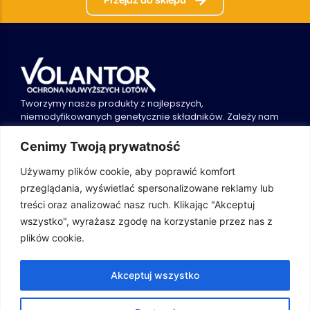
Tworzymy nasze produkty z najlepszych,
niemodyfikowanych genetycznie składników. Zależy nam
tylko na Waszych dobrych wynikach!
Cenimy Twoją prywatność
Używamy plików cookie, aby poprawić komfort
Pomoc
Volantor
przeglądania, wyświetlać spersonalizowane reklamy lub
Polityka prywatności
O nas
Regulamin
Kontakt
treści oraz analizować nasz ruch. Klikając "Akceptuj
Główna
Sklep
wszystko", wyrażasz zgodę na korzystanie przez nas z
B2B
plików cookie.
Kontakt
+48 510 083 086
Akceptuj wszystko
marcelina@volantor.pl
Słoneczna 32, Długołęka,
Polska