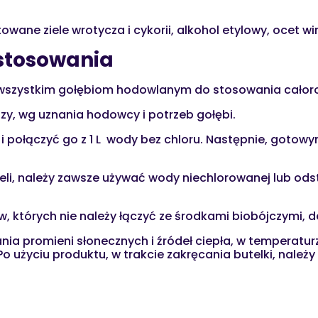
wane ziele wrotycza i cykorii, alkohol etylowy, ocet wi
 stosowania
t wszystkim gołębiom hodowlanym do stosowania całor
zy, wg uznania hodowcy i potrzeb gołębi.
i połączyć go z 1 L wody bez chloru. Następnie, gotow
li, należy zawsze używać wody niechlorowanej lub odst
, których nie należy łączyć ze środkami biobójczymi, d
ia promieni słonecznych i źródeł ciepła, w temperaturz
 użyciu produktu, w trakcie zakręcania butelki, należy