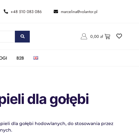
+48 510 083 086
marcelina@volantor.pl
0,00
zł
OGI
B2B
ieli dla gołębi
pieli dla gołębi hodowlanych, do stosowania przez
znych.