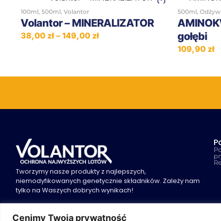
100ml
,
500ml
,
Volantor
500ml
,
Odżyw
Volantor – MINERALIZATOR
AMINOKW
gołębi
38,00
zł
–
149,00
zł
109,90
zł
P
Po
pr
R
Tworzymy nasze produkty z najlepszych,
niemodyfikowanych genetycznie składników. Zależy nam
tylko na Waszych dobrych wynikach!
Cenimy Twoją prywatność