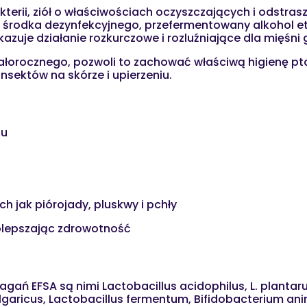
rii, ziół o właściwościach oczyszczających i odstrasza
ego środka dezynfekcyjnego, przefermentowany alkohol 
kazuje działanie rozkurczowe i rozluźniające dla mięśni 
całorocznego, pozwoli to zachować właściwą higienę p
nsektów na skórze i upierzeniu.
iu
h jak piórojady, pluskwy i pchły
polepszając zdrowotność
gań EFSA są nimi Lactobacillus acidophilus, L. plantaru
ricus, Lactobacillus fermentum, Bifidobacterium animali