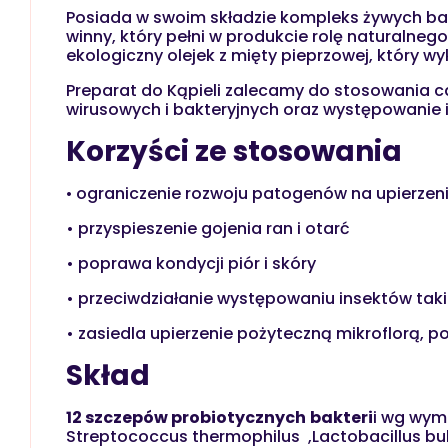
Posiada w swoim składzie kompleks żywych bakte
winny, który pełni w produkcie rolę naturaln
ekologiczny olejek z mięty pieprzowej, który wy
Preparat do Kąpieli zalecamy do stosowania 
wirusowych i bakteryjnych oraz występowanie i
Korzyści ze stosowania
•
ograniczenie rozwoju patogenów na upierzen
• przyspieszenie gojenia ran i otarć
• poprawa kondycji piór i skóry
• przeciwdziałanie występowaniu insektów takic
• zasiedla upierzenie pożyteczną mikroflorą, 
Skład
12 szczepów probiotycznych
bakteri
i wg wyma
Streptococcus thermophilus ,Lactobacillus bulga