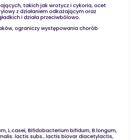
jących, takich jak wrotycz i cykoria, ocet
etylowy z działaniem odkażającym oraz
gładkich i działa przeciwbólowo.
taków, ograniczy występowania chorób
m, L.casei, Bifidobacterium bifidum, B.longum,
s. lactis subs., lactis biovar diacetylactis,