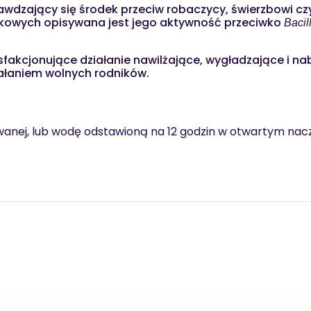
awdzający się środek przeciw robaczycy, świerzbowi czy
ukowych opisywana jest jego aktywność przeciwko
Bacil
fakcjonujące działanie nawilżające, wygładzające i nab
iałaniem wolnych rodników.
anej, lub wodę odstawioną na 12 godzin w otwartym nacz