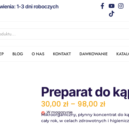
ienia: 1-3 dni roboczych
EP
BLOG
O NAS
KONTAKT
DAWKOWANIE
KATAL
Preparat do kąp
30,00
zł
–
98,00
zł
W magazynie
Mikroorganiczny, płynny koncentrat do ką
cały rok, w celach zdrowotnych i higienic