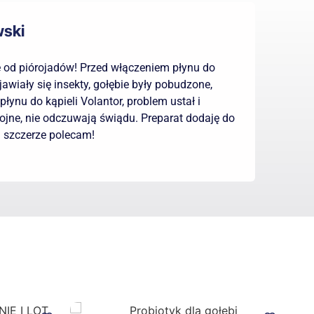
wski
e od piórojadów! Przed włączeniem płynu do
jawiały się insekty, gołębie były pobudzone,
łynu do kąpieli Volantor, problem ustał i
ojne, nie odczuwają świądu. Preparat dodaję do
i szczerze polecam!
Zobacz