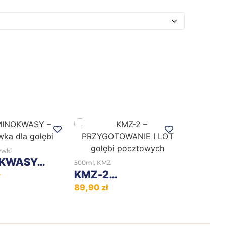
+
+
ywki
OKWASY…
500ml
,
KMZ
KMZ-2…
ł
89,90
zł