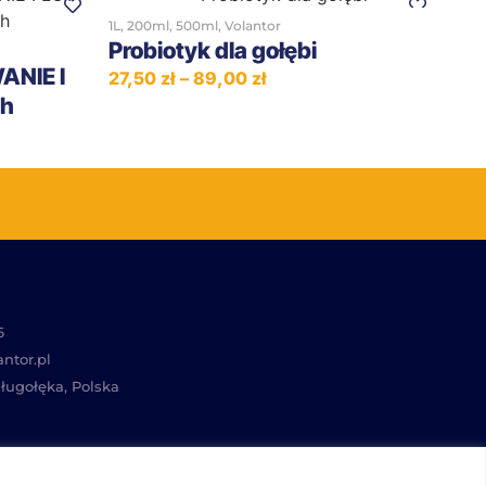
1L
,
200ml
,
500ml
,
Volantor
Probiotyk dla gołębi
NIE I
27,50
zł
–
89,00
zł
ch
6
ntor.pl
Długołęka, Polska