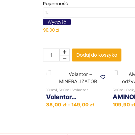
Pojemność
Wyczyść
98,00
zł
Dodaj do koszyka
100ml
,
500ml
,
Volantor
500ml
,
Odż
Volantor…
AMIN
38,00
zł
–
149,00
zł
109,90
z