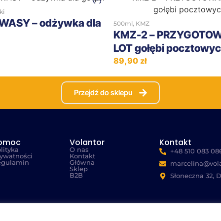
+
ki
ASY – odżywka dla
500ml
,
KMZ
KMZ-2 – PRZYGOTOWA
LOT gołębi pocztowy
89,90
zł
Przejdź do sklepu
omoc
Volantor
Kontakt
lityka
O nas
+48 510 083 08
ywatności
Kontakt
egulamin
Główna
marcelina@vola
Sklep
B2B
Słoneczna 32, 