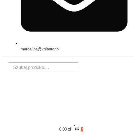
marcelina@volantor.pl
0,00
zł
0