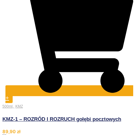
+
500ml
,
KMZ
KMZ-1 – ROZRÓD I ROZRUCH gołębi pocztowych
89,90
zł