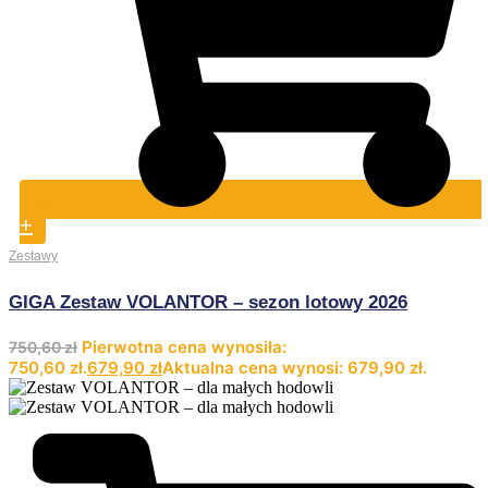
+
Zestawy
GIGA Zestaw VOLANTOR – sezon lotowy 2026
Pierwotna cena wynosiła:
750,60
zł
750,60 zł.
679,90
zł
Aktualna cena wynosi: 679,90 zł.