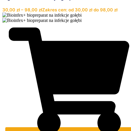
30,00
zł
–
98,00
zł
Zakres cen: od 30,00 zł do 98,00 zł