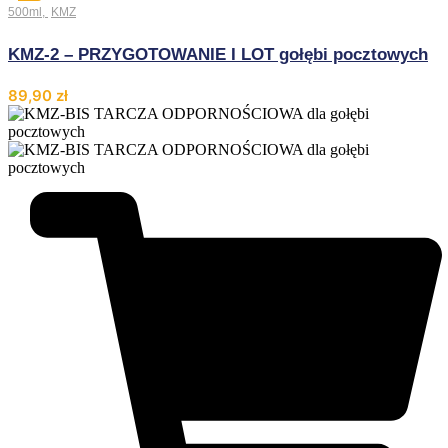
500ml
,
KMZ
KMZ-2 – PRZYGOTOWANIE I LOT gołębi pocztowych
89,90
zł