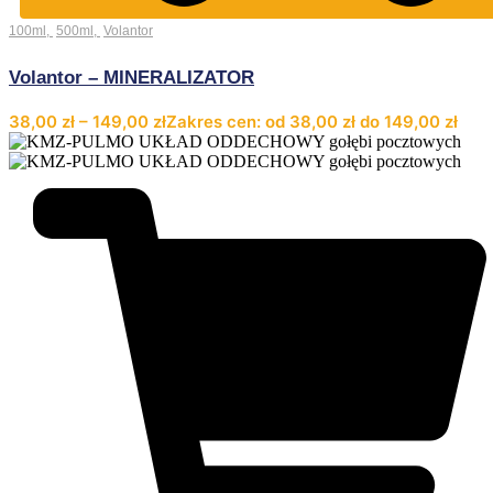
100ml
,
500ml
,
Volantor
Volantor – MINERALIZATOR
38,00
zł
–
149,00
zł
Zakres cen: od 38,00 zł do 149,00 zł