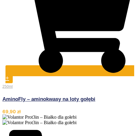
+
250ml
AminoFly – aminokwasy na loty gołębi
69,90
zł