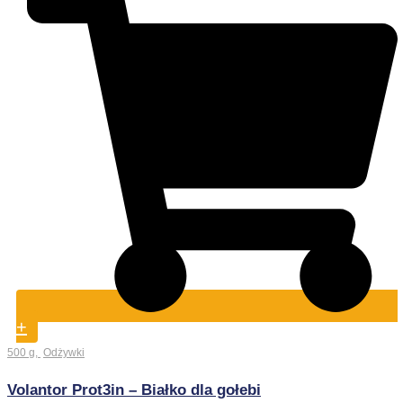
+
500 g
,
Odżywki
Volantor Prot3in – Białko dla gołebi