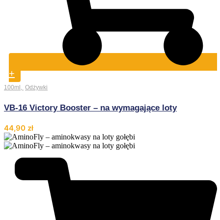
+
100ml
,
Odżywki
VB-16 Victory Booster – na wymagające loty
44,90
zł