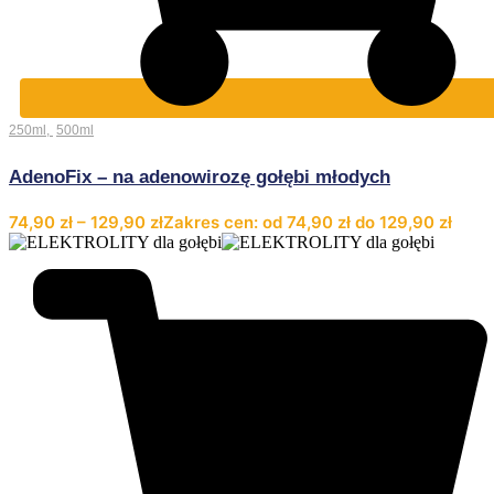
250ml
,
500ml
AdenoFix – na adenowirozę gołębi młodych
74,90
zł
–
129,90
zł
Zakres cen: od 74,90 zł do 129,90 zł