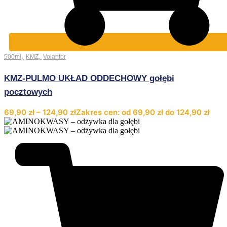
500ml
,
KMZ
,
Volantor
KMZ-PULMO UKŁAD ODDECHOWY gołębi
pocztowych
69,90
zł
–
124,90
zł
Zakres cen: od 69,90 zł do 124,90 zł