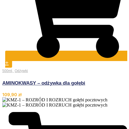
+
500ml
,
Odżywki
AMINOKWASY – odżywka dla gołębi
109,90
zł