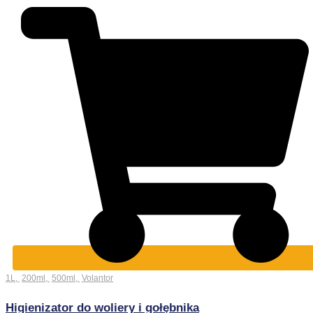
1L
,
200ml
,
500ml
,
Volantor
Higienizator do woliery i gołębnika