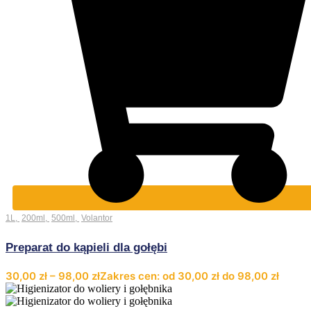
1L
,
200ml
,
500ml
,
Volantor
Preparat do kąpieli dla gołębi
30,00
zł
–
98,00
zł
Zakres cen: od 30,00 zł do 98,00 zł