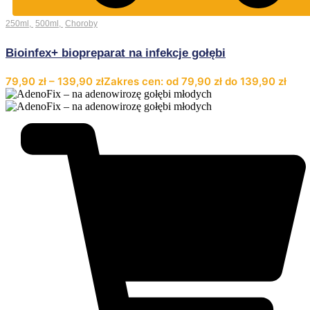
250ml
,
500ml
,
Choroby
Bioinfex+ biopreparat na infekcje gołębi
79,90
zł
–
139,90
zł
Zakres cen: od 79,90 zł do 139,90 zł