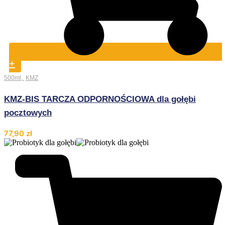
+
500ml
,
KMZ
KMZ-BIS TARCZA ODPORNOŚCIOWA dla gołębi
pocztowych
77,90
zł