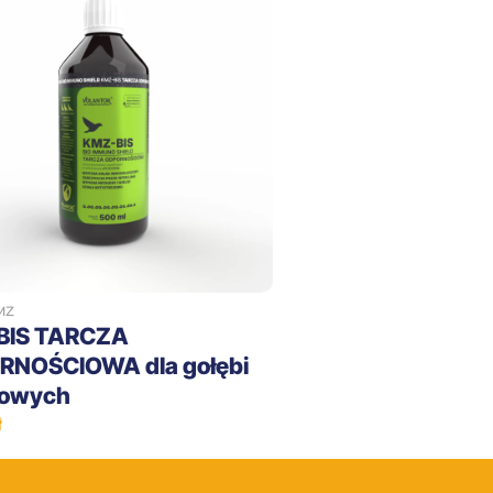
+
MZ
BIS TARCZA
NOŚCIOWA dla gołębi
towych
ł