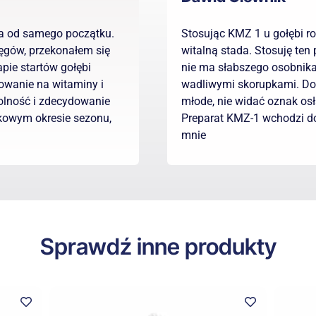
da od samego początku.
Stosując KMZ 1 u gołębi 
lęgów, przekonałem się
witalną stada. Stosuję ten 
pie startów gołębi
nie ma słabszego osobnika
owanie na witaminy i
wadliwymi skorupkami. Dor
olność i zdecydowanie
młode, nie widać oznak osł
kowym okresie sezonu,
Preparat KMZ-1 wchodzi 
mnie
Sprawdź inne produkty