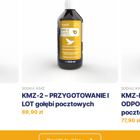
+
500ml
,
KMZ
500ml
,
K
KMZ-2 – PRZYGOTOWANIE I
KMZ-
LOT gołębi pocztowych
ODPOR
pocz
89,90
zł
77,90
z