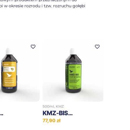
 w okresie rozrodu i tzw. rozruchu gołębi
+
+
500ml
,
KMZ
…
KMZ-BIS…
77,90
zł