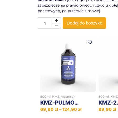
zabezpieczenia prawidłowego rozwoju gołębi
pocztowych, po przerwie zimowej.
Dodaj do koszyka
500ml
,
KMZ
,
Volantor
500ml
,
KMZ
KMZ-PULMO…
KMZ-2
69,90
zł
–
124,90
zł
89,90
zł