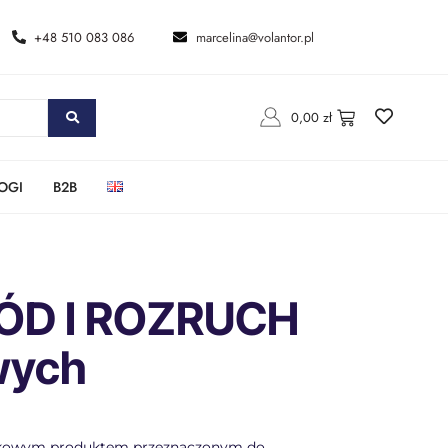
+48 510 083 086
marcelina@volantor.pl
0,00
zł
OGI
B2B
ÓD I ROZRUCH
wych
dnikowym produktem przeznaczonym do