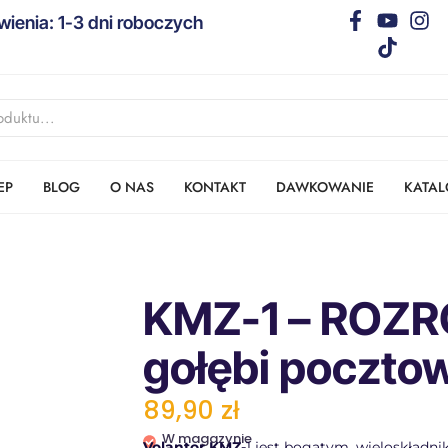
ienia: 1-3 dni roboczych
EP
BLOG
O NAS
KONTAKT
DAWKOWANIE
KATAL
KMZ-1 – ROZR
gołębi poczto
89,90
zł
W magazynie
Volantor KMZ-
1 jest bogatym, wieloskła